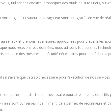
 vous, utiliser des cookies, embarquer des outils de suivis tiers, sui
.
t votre agent utilisateur du navigateur sont enregistrés en vue de réa
u sérieux et prenons les mesures appropriées pour prévenir les abus, 
orsque nous recevons vos données, nous utilisons toujours les tech
en place des mesures de sécurité nécessaires pour empêcher la perte, 
 s’il s’avère que ceci soit nécessaire pour l’exécution de nos service
 longtemps que strictement nécessaire pour atteindre les objectifs p
adonnées sont conservés indéfiniment. Cela permet de reconnaître et
n.